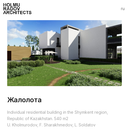
ru
Жалолота
Individual residential building in the Shymkent region,
Republic of Kazakhstan. 540 m2
U. Kholmurodov, F. Sharakhmedov, L. Soldatov